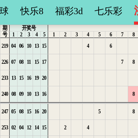
球
快乐8
福彩3d
七乐彩
期
开奖号
号
1
2
3
4
5
1
2
3
4
5
6
7
8
219
04
06
10
13
15
4
6
1
1
1
1
1
1
226
07
08
11
15
17
7
8
2
2
2
1
2
1
233
13
15
16
19
20
3
3
3
2
3
2
1
1
240
08
09
10
13
16
8
4
4
4
3
4
3
2
247
05
08
15
16
20
5
8
5
5
5
4
4
3
253
02
04
12
14
15
2
4
6
6
1
5
4
1