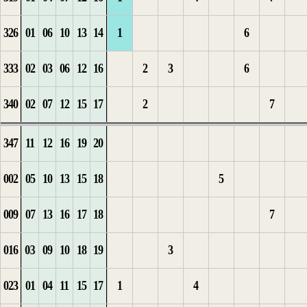
326
01
06
10
13
14
1
6
2
6
1
8
1
7
333
02
03
06
12
16
2
3
6
1
2
9
2
8
340
02
07
12
15
17
2
7
2
1
3
10
1
9
347
11
12
16
19
20
3
1
2
4
11
2
1
10
002
05
10
13
15
18
5
4
2
3
5
3
2
11
009
07
13
16
17
18
7
5
3
4
6
1
4
12
016
03
09
10
18
19
3
6
4
7
2
5
1
13
023
01
04
11
15
17
1
4
5
1
3
6
2
14