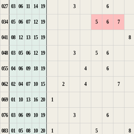
027
03
06
11
14
19
3
6
1
6
1
4
3
15
034
05
06
07
12
19
5
6
7
2
7
1
2
16
041
08
12
13
15
19
8
3
8
2
3
1
1
1
048
03
05
06
12
19
3
5
6
4
9
4
2
1
055
04
06
09
18
19
4
6
5
10
1
1
3
2
062
02
04
07
10
15
2
4
7
6
2
2
1
3
069
01
10
13
16
20
1
1
3
1
3
2
1
4
076
03
06
09
10
19
3
6
1
2
2
4
2
5
083
01
05
08
10
20
1
5
8
3
1
3
1
3