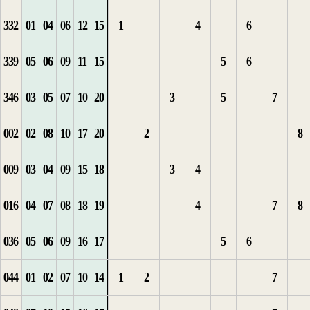
332
01
04
06
12
15
1
4
6
3
1
3
1
2
339
05
06
09
11
15
5
6
1
4
2
1
2
3
346
03
05
07
10
20
3
5
7
2
5
2
1
4
002
02
08
10
17
20
2
8
3
1
3
1
2
1
009
03
04
09
15
18
3
4
4
1
2
3
2
1
016
04
07
08
18
19
4
7
8
5
2
1
3
4
036
05
06
09
16
17
5
6
6
3
2
1
1
1
044
01
02
07
10
14
1
2
7
3
2
1
1
2