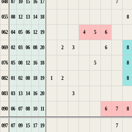
048
07
10
15
16
17
7
1
1
4
3
2
2
3
055
08
12
13
14
18
8
2
2
5
4
3
3
1
062
04
05
06
12
19
4
5
6
3
3
6
2
1
069
02
03
06
08
20
2
3
6
8
4
1
1
3
076
05
08
12
16
18
5
8
5
1
1
2
1
4
082
01
02
08
18
19
1
2
8
2
3
1
2
5
083
03
13
14
16
20
3
1
1
4
2
3
6
1
090
06
07
08
10
11
6
7
8
2
2
1
5
3
097
07
09
15
17
19
7
3
3
2
6
4
1
1