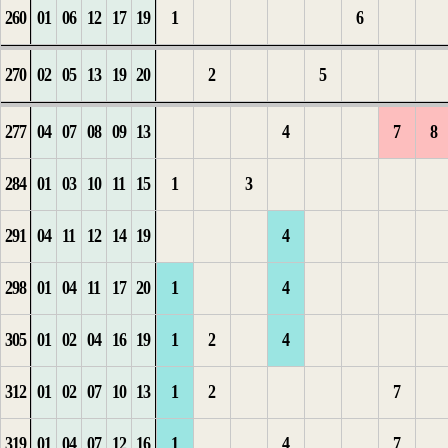
260
01
06
12
17
19
1
6
1
7
1
2
5
2
270
02
05
13
19
20
2
5
1
8
2
1
6
3
277
04
07
08
09
13
4
7
8
2
1
9
1
2
284
01
03
10
11
15
1
3
2
1
2
3
1
1
291
04
11
12
14
19
4
1
3
1
3
4
2
2
298
01
04
11
17
20
1
4
4
2
4
5
3
3
305
01
02
04
16
19
1
2
4
3
5
6
4
4
312
01
02
07
10
13
1
2
7
4
1
6
7
5
319
01
04
07
12
16
1
4
7
1
5
7
8
6