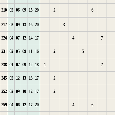
210
02
06
09
15
20
2
6
6
2
1
2
4
3
217
03
09
13
16
20
3
7
1
2
3
1
5
4
224
04
07
12
14
17
4
7
8
2
1
4
2
5
231
02
05
09
11
16
2
5
9
2
1
3
1
6
238
01
07
09
12
18
1
7
1
3
2
1
4
7
245
02
12
13
16
17
2
1
4
3
2
5
1
8
252
02
09
10
12
17
2
2
5
4
3
6
2
9
259
04
06
12
17
20
4
6
3
1
6
4
3
10