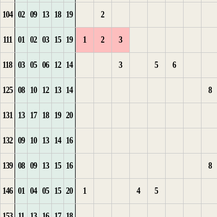
104
02
09
13
18
19
2
4
3
7
5
2
1
2
111
01
02
03
15
19
1
2
3
8
6
3
2
3
118
03
05
06
12
14
3
5
6
1
1
9
3
4
125
08
10
12
13
14
8
2
2
1
10
1
1
4
131
13
17
18
19
20
3
3
2
11
2
2
5
1
132
09
10
13
14
16
4
4
3
12
3
3
6
2
139
08
09
13
15
16
8
5
5
4
13
4
4
7
146
01
04
05
15
20
1
4
5
6
5
5
8
1
153
11
13
16
17
18
1
7
6
1
1
6
9
2