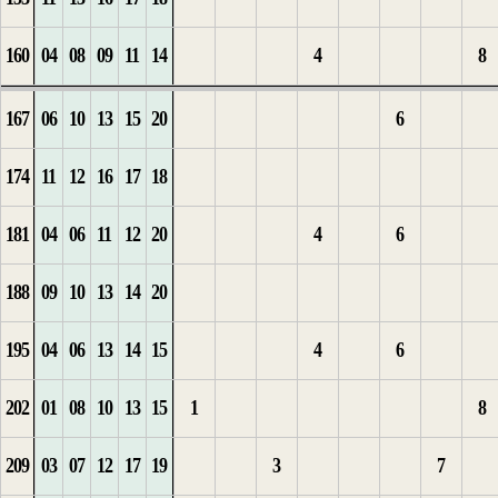
160
04
08
09
11
14
4
8
2
8
7
2
7
10
167
06
10
13
15
20
6
3
9
8
1
3
11
1
174
11
12
16
17
18
4
10
9
2
4
1
12
2
181
04
06
11
12
20
4
6
5
11
10
5
13
3
188
09
10
13
14
20
6
12
11
1
6
1
14
4
195
04
06
13
14
15
4
6
7
13
12
7
15
5
202
01
08
10
13
15
1
8
14
13
1
8
1
16
209
03
07
12
17
19
3
7
1
15
2
9
2
1