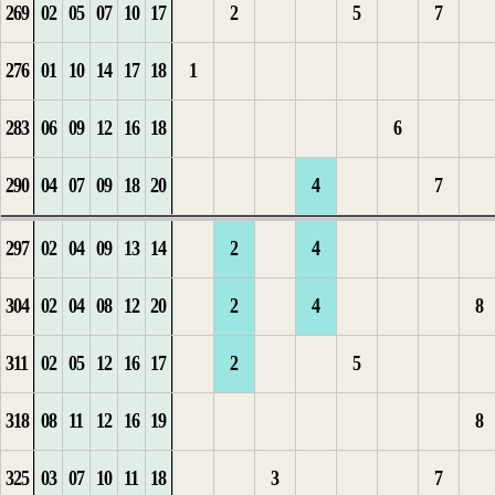
269
02
05
07
10
17
2
5
7
4
7
1
1
11
276
01
10
14
17
18
1
1
8
2
1
2
1
12
283
06
09
12
16
18
6
1
2
9
3
2
2
13
290
04
07
09
18
20
4
7
2
3
10
3
1
14
297
02
04
09
13
14
2
4
3
11
4
2
1
15
304
02
04
08
12
20
2
4
8
4
12
5
3
2
311
02
05
12
16
17
2
5
5
13
1
4
3
1
318
08
11
12
16
19
8
6
1
14
2
1
5
4
325
03
07
10
11
18
3
7
7
2
3
2
6
1