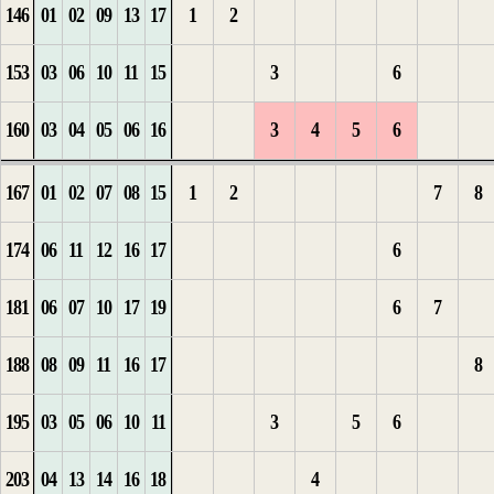
146
01
02
09
13
17
1
2
2
8
2
10
5
1
153
03
06
10
11
15
3
6
1
1
9
3
6
2
160
03
04
05
06
16
3
4
5
6
2
2
7
3
167
01
02
07
08
15
1
2
7
8
1
1
1
1
174
06
11
12
16
17
6
1
1
2
2
2
1
1
181
06
07
10
17
19
6
7
2
2
3
3
3
2
188
08
09
11
16
17
8
3
3
4
4
4
1
1
195
03
05
06
10
11
3
5
6
4
4
5
2
1
203
04
13
14
16
18
4
5
5
1
1
1
3
2