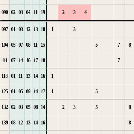
090
02
03
04
11
19
2
3
4
1
1
2
4
1
097
01
03
12
13
18
1
3
1
1
2
3
5
2
104
05
07
08
11
15
5
7
8
1
2
1
2
4
111
07
14
16
17
18
7
2
3
2
3
1
5
1
118
01
11
13
14
16
1
4
3
4
2
6
1
2
125
01
05
09
14
17
1
5
5
4
5
7
2
3
132
02
03
05
08
14
2
3
5
8
1
6
8
3
139
08
12
13
14
16
8
2
1
1
7
1
9
4