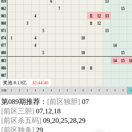
6
13
059
13
2
5
9
10
1
5
2
3
11
14
2
24
24
7
15
062
14
3
6
10
11
1
6
3
4
12
15
1
3
25
4
11
12
13
065
15
4
7
12
2
1
7
4
5
4
1
26
3
11
12
068
16
5
1
13
3
2
8
5
6
1
5
2
27
5
13
071
17
6
1
2
4
3
9
6
7
1
1
6
3
28
1
4
10
074
7
2
1
5
4
10
7
2
2
1
7
4
29
4
14
077
1
8
3
2
6
5
11
8
1
3
3
2
5
30
5
10
15
080
2
9
4
1
7
6
12
9
4
4
3
1
31
14
15
1
083
3
10
5
2
1
8
7
13
10
1
5
5
4
10
11
086
4
11
6
3
2
9
8
14
11
6
5
1
1
1
1
2
3
4
5
6
7
8
9
10
11
12
13
14
15
1
087
1
2
3
4
5
6
7
8
9
10
11
12
13
14
15
1
奖池 8.13亿
32:44:40
25期
2
2
5
4
4
4
2
3
4
6
4
3
3
4
3
1
第089期推荐：
[前区独胆]
07
[前区三胆]
07,12,18
[前区杀五码]
09,20,25,28,29
[前区独杀]
29