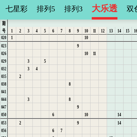
1
3
13
007
大乐透
12
3
1
11
2
6
2
5
7
13
3
7
7
七星彩
排列5
排列3
双
2
3
13
010
1
4
2
12
3
7
3
6
8
14
4
8
8
3
5
6
013
2
1
5
4
8
4
7
9
15
1
5
9
9
期
8
9
12
016
1
2
3
4
5
6
7
8
9
10
11
12
13
14
15
1
号
3
2
1
6
1
1
5
8
10
2
6
10
10
1
10
020
3
2
7
2
2
6
1
1
11
1
3
7
11
11
9
023
1
4
3
8
3
3
7
2
1
12
2
4
8
12
12
10
11
026
2
5
4
9
4
4
8
3
1
3
5
9
13
13
3
5
029
3
6
10
5
9
4
2
1
1
4
6
10
14
14
3
4
032
4
7
1
6
10
5
3
2
2
5
7
11
15
15
2
035
5
1
1
2
7
11
6
4
3
3
6
8
12
16
16
8
038
6
1
2
2
3
8
12
5
4
4
7
9
13
17
17
041
7
2
3
3
4
9
13
1
6
5
5
8
10
14
18
18
3
8
044
8
3
4
5
10
14
7
6
6
9
11
15
19
19
9
047
9
4
1
5
6
11
15
1
7
7
10
12
16
20
20
6
10
14
050
10
5
2
6
7
16
2
1
8
11
13
21
21
2
9
14
053
11
3
7
8
1
17
3
1
9
12
14
22
22
6
7
056
12
1
4
8
9
4
1
2
10
13
15
1
23
23