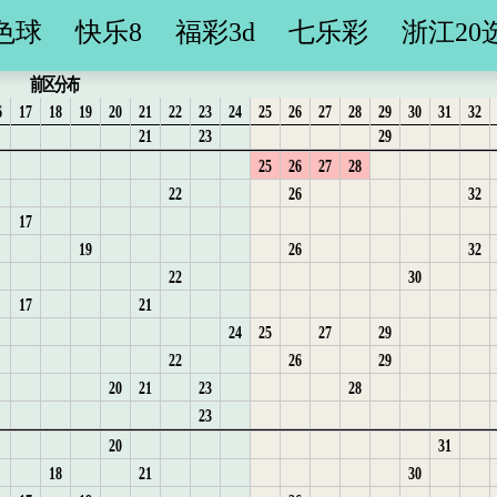
20
26
20
1
10
12
4
1
16
1
2
10
5
3
19
1
色球
快乐8
福彩3d
七乐彩
浙江20
18
26
21
11
1
13
5
2
17
2
3
11
6
4
20
2
23
26
前区分布
22
1
12
2
14
6
18
3
4
12
7
5
21
3
19
24
6
17
18
19
20
21
22
23
24
25
26
27
28
29
30
31
32
23
2
3
15
7
1
4
1
5
13
8
6
22
4
21
23
29
24
3
1
4
8
1
5
2
6
14
7
23
5
25
26
27
28
25
4
2
5
1
9
1
2
1
8
24
6
22
26
32
26
5
3
6
2
2
3
1
1
1
2
9
25
17
6
4
7
3
1
3
4
2
1
2
2
3
10
26
1
19
26
32
1
7
8
4
2
4
5
3
3
3
4
11
27
22
30
2
8
1
9
5
5
6
4
1
4
4
5
28
1
17
21
9
2
10
1
6
7
5
2
5
5
6
1
29
2
24
25
27
29
1
10
3
11
1
2
7
3
6
2
30
3
22
26
29
2
11
4
12
2
8
1
1
1
7
3
31
4
20
21
23
28
3
12
5
1
2
2
1
2
1
4
32
5
23
4
13
6
1
1
2
3
3
2
3
1
2
5
33
6
20
31
5
14
7
2
3
1
4
4
3
4
2
3
6
7
18
21
30
6
8
1
4
2
5
5
4
5
3
4
1
8