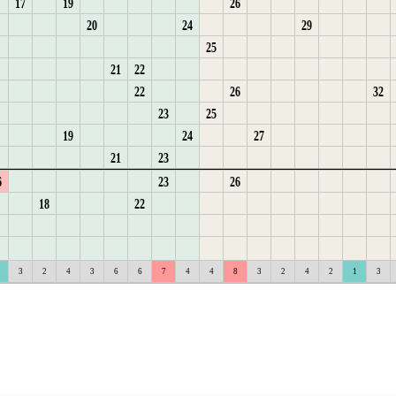
17
19
26
1
2
1
5
3
6
6
6
4
5
1
2
9
20
24
29
1
2
1
2
6
4
7
1
7
5
2
3
10
25
2
3
2
1
3
7
5
1
2
8
6
1
3
4
11
21
22
3
4
3
2
6
2
1
3
9
7
2
4
5
12
22
26
32
4
5
4
3
1
7
3
2
10
8
3
5
6
23
25
5
6
5
4
2
1
4
1
11
9
4
6
7
1
19
24
27
6
7
5
3
2
1
1
2
10
5
7
8
2
21
23
7
8
1
6
3
1
2
3
1
11
6
8
9
3
6
23
26
8
9
2
7
1
4
2
3
2
12
7
9
10
4
18
22
9
3
8
2
1
3
4
1
3
13
8
10
11
5
6
17
18
19
20
21
22
23
24
25
26
27
28
29
30
31
32
6
17
18
19
20
21
22
23
24
25
26
27
28
29
30
31
32
3
2
4
3
6
6
7
4
4
8
3
2
4
2
1
3