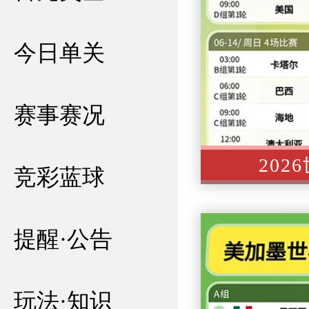
今日单关
»
赛事赛况
»
202
竞彩蓝球
»
提醒·公告
»
玩法·知识
»